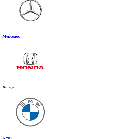
Мерседес
Хонда
БМВ