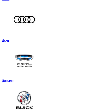
Ауди
Джилли