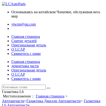
Основываясь на китайском Чэньтяне, обслуживая весь
мир
ytwrm@qq.com
Главная страница
Снятие деталей
Оригинальная деталь
О LCAP
Свяжитесь с нами
Главная страница
демонтажа части
Оригинальная деталь
О LCAP
Свяжитесь с нами
Галактика L6
Местоположение：
Главная страница
>
Автозапчасти
>
Галактика Джилли Автозапчасти
>
Галактика
L6 Автозапчасти