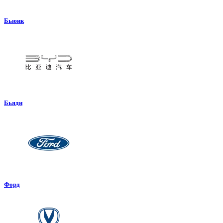
Бьюик
Бьяди
Форд