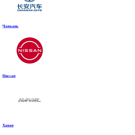
Чанъань
Ниссан
Хавар