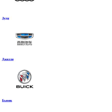
Ауди
Джилли
Бьюик