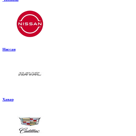
Ниссан
Хавар