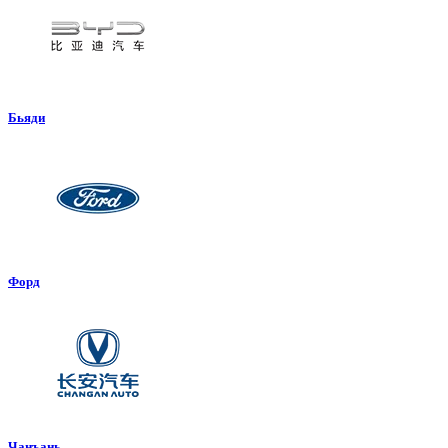
Бьяди
Форд
Чанъань