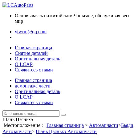
Основываясь на китайском Чэньтяне, обслуживая весь
мир
ytwrm@qq.com
Главная страница
Снятие деталей
Оригинальная деталь
О LCAP
Свяжитесь с нами
Главная страница
демонтажа части
Оригинальная деталь
О LCAP
Свяжитесь с нами
Шань Цзяньхэ
Местоположение：
Главная страница
>
Автозапчасти
>
Бьяди
Автозапчасти
>
Шань Цзяньхэ Автозапчасти