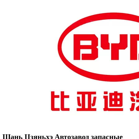
Шань Цзяньхэ Автозавод запасные