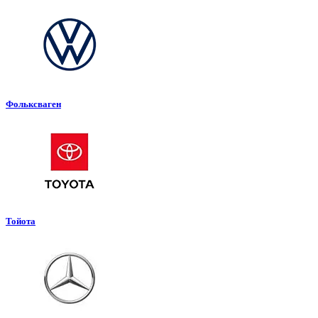
Фольксваген
Тойота