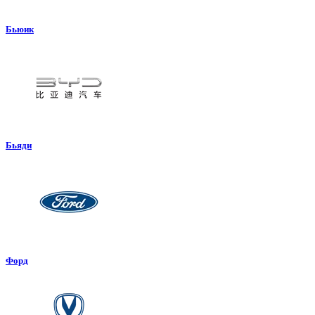
Бьюик
Бьяди
Форд