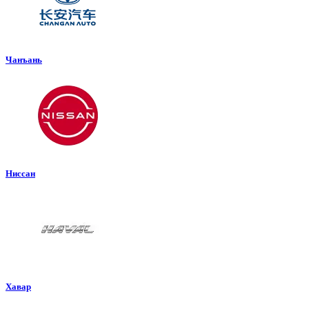
Чанъань
Ниссан
Хавар