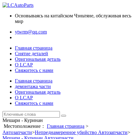
Основываясь на китайском Чэньтяне, обслуживая весь
мир
ytwrm@qq.com
Главная страница
Снятие деталей
Оригинальная деталь
О LCAP
Свяжитесь с нами
Главная страница
демонтажа части
Оригинальная деталь
О LCAP
Свяжитесь с нами
Мешари - Куринан
Местоположение：
Главная страница
>
Автозапчасти
>
Непреднамеренное убийство Автозапчасти
>
Мешари - Куринан Автозапчасти