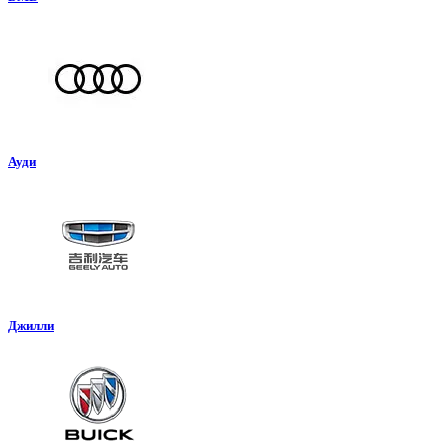
Ауди
Джилли