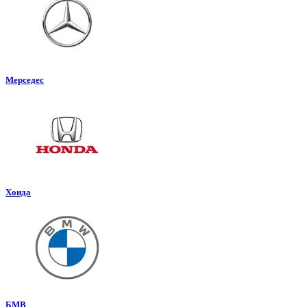
Мерседес
Хонда
БМВ