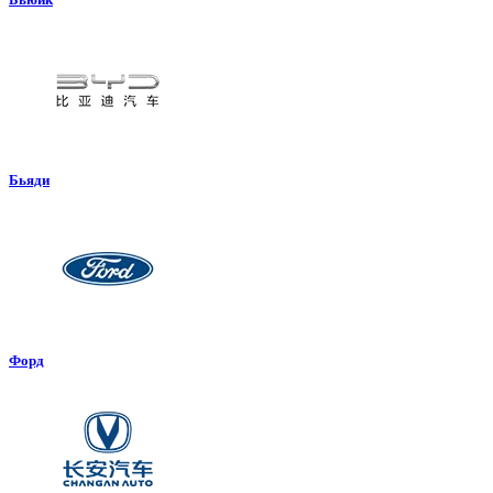
Бьяди
Форд