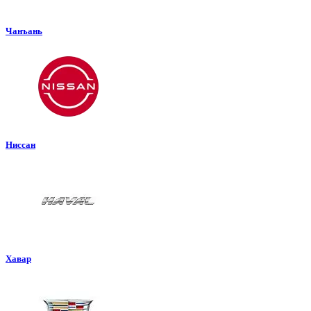
Чанъань
Ниссан
Хавар