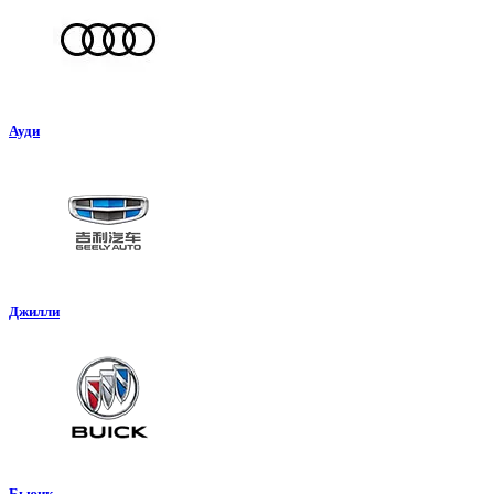
Ауди
Джилли
Бьюик